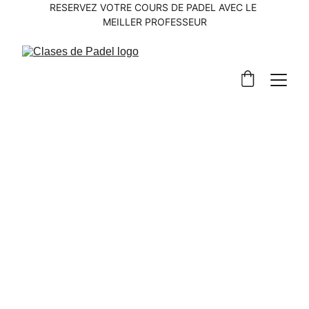
RESERVEZ VOTRE COURS DE PADEL AVEC LE 
MEILLER PROFESSEUR
Tournois Padel 
Empresas del GEBC
Samedi 15 Mars 2025
Club Padel 
UDYR
 - Palma de Mallorca