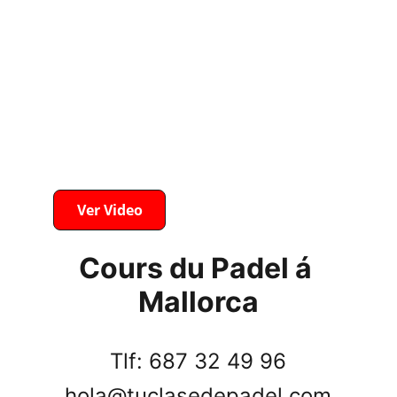
través de las pistas que fuimos dando en 
el directo de Youtube e Instagram, todos 
los participantes tenían que descubrir la 
ubicación del sobre con más de 2000€ 
en premios. 
Ya puedes ver el programa completo
Ver Video
Cours du Padel á 
Mallorca
Tlf: 687 32 49 96
hola@tuclasedepadel.com