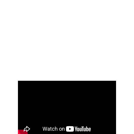
@tuclasedepadel
.